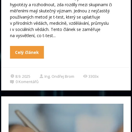
hypotézy a rozhodnout, zda rozdíly mezi skupinami či
měřeními mají skutečný význam. Jednou z nejčastěji
používaných metod je t-test, který se uplatňuje
v přírodních vědách, medicíně, vzdělávání, průmyslu
i v sociálních vědách. Tento článek se zaměřuje
na vysvětlení, co t-test...
Celý článek
8.9. 2025
Ing. Ondřej Brom
3303x
0
Komentářů