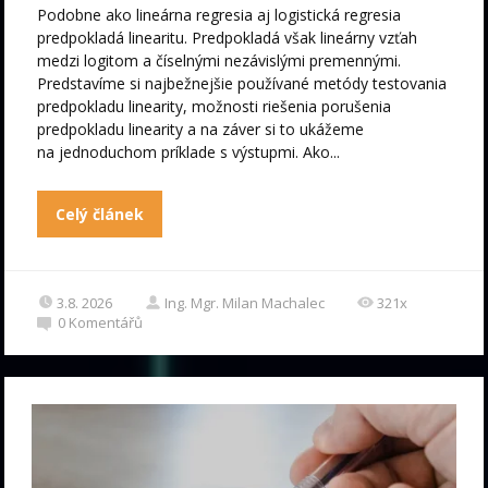
Podobne ako lineárna regresia aj logistická regresia
predpokladá linearitu. Predpokladá však lineárny vzťah
medzi logitom a číselnými nezávislými premennými.
Predstavíme si najbežnejšie používané metódy testovania
predpokladu linearity, možnosti riešenia porušenia
predpokladu linearity a na záver si to ukážeme
na jednoduchom príklade s výstupmi. Ako...
Celý článek
3.8. 2026
Ing. Mgr. Milan Machalec
321x
0
Komentářů