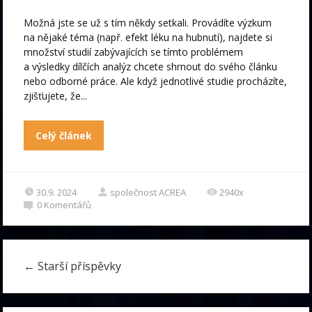
Možná jste se už s tím někdy setkali. Provádíte výzkum
na nějaké téma (např. efekt léku na hubnutí), najdete si
množství studií zabývajících se tímto problémem
a výsledky dílčích analýz chcete shrnout do svého článku
nebo odborné práce. Ale když jednotlivé studie procházíte,
zjišťujete, že...
Celý článek
30.9. 2024
společnost ACREA
2940x
0
Komentářů
←
Starší příspěvky