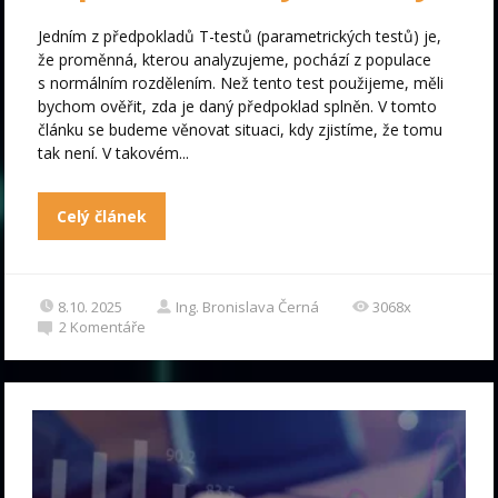
Jedním z předpokladů T-testů (parametrických testů) je,
že proměnná, kterou analyzujeme, pochází z populace
s normálním rozdělením. Než tento test použijeme, měli
bychom ověřit, zda je daný předpoklad splněn. V tomto
článku se budeme věnovat situaci, kdy zjistíme, že tomu
tak není. V takovém...
Celý článek
8.10. 2025
Ing. Bronislava Černá
3068x
2
Komentáře