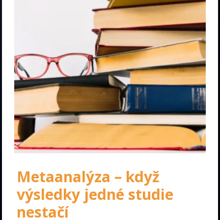
Metaanalýza – když
výsledky jedné studie
nestačí