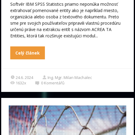
Softvér IBM SPSS Statistics priamo neponúka možnosť
extrahovať pomenované entity ako je napríklad miesto,
organizácia alebo osoba z textového dokumentu. Preto
sme pre svojich používateľov pripravili vlastnú procedúru
určenú práve na extrakciu entít s názvom ACREA TA
Entities, ktorá tak rozširuje existujúci modul...
Celý článek
24.6. 2024
Ing. Mgr. Milan Machalec
1632x
0
Komentářů