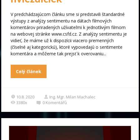
V predchádzajúcom článku sme si predstavili štandardné
výstupy z analýzy sentimentu na dátach filmových
komentárov priradených užívateľmi k jednotlivým filmom
na webovej stránke www.csfd.cz. Z analýzy sentimentu je
vidieť, že máme už k dispozícii viacero premenných
(číselné aj kategorickú), ktoré vypovedajú o sentimente
komentára a môžeme tak prejsť k overovaniu...
Celý článek
10.8. 2020
Ing. Mgr. Milan Machalec
3380x
0
Komentářů