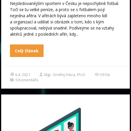
Nejsledovanějším sportem v Česku je nepochybně fotbal.
Točí se tu velké peníze, a proto se s fotbalem pojí
nejedna aféra. V aférách bývá zapleteno mnoho lidí
a organizací a udělat si obrázek o tom, kdo s kým
spolupracoval, nebývá snadné. Podívejme se na vztahy
aktérů jedné z posledních afér, kdy...
Celý článek
6.4. 2021
Mgr. Ondřej Háva, Ph.D.
5910x
0
Komentářů