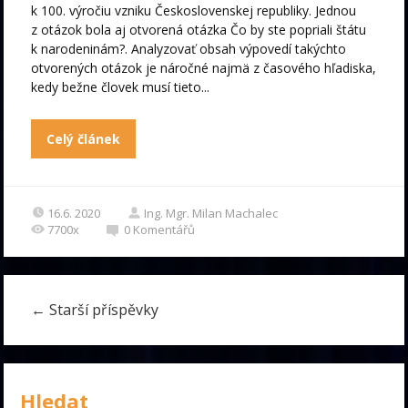
k 100. výročiu vzniku Československej republiky. Jednou
z otázok bola aj otvorená otázka Čo by ste popriali štátu
k narodeninám?. Analyzovať obsah výpovedí takýchto
otvorených otázok je náročné najmä z časového hľadiska,
kedy bežne človek musí tieto...
Celý článek
16.6. 2020
Ing. Mgr. Milan Machalec
7700x
0
Komentářů
←
Starší příspěvky
Hledat