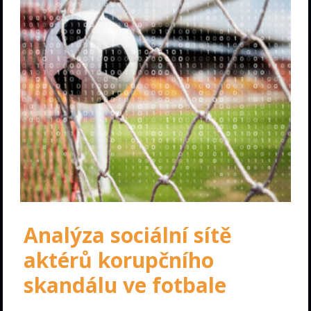
Analýza sociální sítě
aktérů korupčního
skandálu ve fotbale