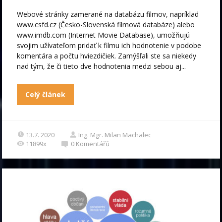
Webové stránky zamerané na databázu filmov, napríklad
www.csfd.cz (Česko-Slovenská filmová databáze) alebo
www.imdb.com (Internet Movie Database), umožňujú
svojim užívateľom pridať k filmu ich hodnotenie v podobe
komentára a počtu hviezdičiek. Zamýšľali ste sa niekedy
nad tým, že či tieto dve hodnotenia medzi sebou aj...
Celý článek
13.7. 2020
Ing. Mgr. Milan Machalec
11899x
0
Komentářů