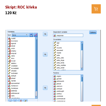
Skript: ROC křivka
120
Kč