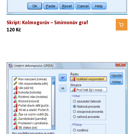
Skript: Kolmogorův – Smirnonův graf
120
Kč