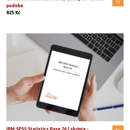
podoba
825
Kč
IBM SPSS Statistics Base 26 | skripta -