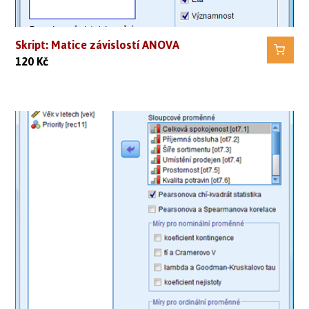
Skript: Matice závislostí ANOVA
120
Kč