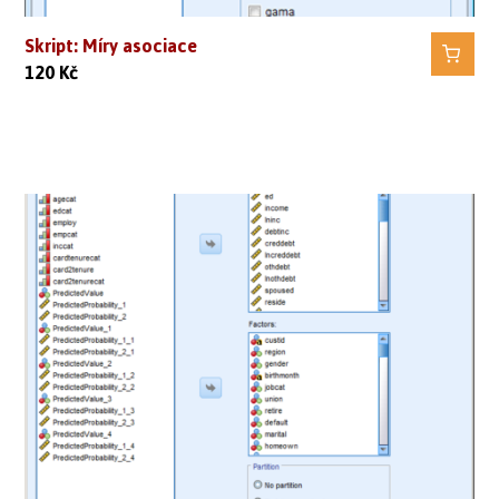
Skript: Míry asociace
120
Kč