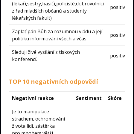
(lékaři,sestry,hasiči,policisté,dobrovolníci
positive
z řad mladších občanů a studenty
lékařských fakult)
Zaplať pán Bůh za rozumnou vládu a její
positive
politiku informování všech a včas
Sleduji živé vysílání z tiskových
positive
konferencí.
TOP 10 negativních odpovědí
Negativní reakce
Sentiment
Skóre
Je to manipulace
strachem, ochromování
života lidí, zástěrka
pro mnohem větší