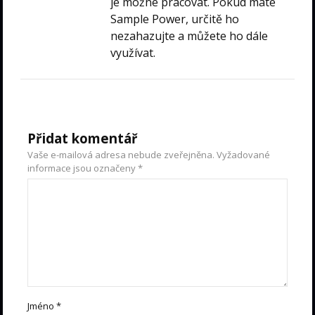
je možné pracovat. Pokud máte
Sample Power, určitě ho
nezahazujte a můžete ho dále
využívat.
Přidat komentář
Vaše e-mailová adresa nebude zveřejněna.
Vyžadované
informace jsou označeny
*
Jméno
*