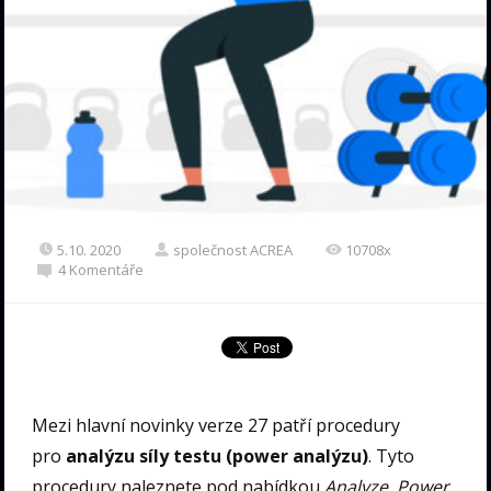
5.10. 2020
společnost ACREA
10708x
4 Komentáře
Mezi hlavní novinky verze 27 patří procedury
pro
analýzu síly testu (power analýzu)
. Tyto
procedury naleznete pod nabídkou
Analyze, Power