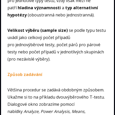
pro jednotlivé typy testů, vždy však mezi ně
patří
hladina významnosti
a
typ alternativní
hypotézy
(oboustranná nebo jednostranná).
Velikost výběru (sample size)
se podle typu testu
uvádí jako celkový počet případů
pro jednovýběrové testy, počet párů pro párové
testy nebo počet případů v jednotlivých skupinách
(pro nezávislé výběry).
Způsob zadávání
Většina procedur se zadává obdobným způsobem.
Ukažme si to na příkladu dvouvýběrového T-testu.
Dialogové okno zobrazíme pomocí
nabídky
Analyze, Power Analysis, Means,