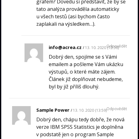
grafem? Dovedu si představit, že by se
tato analýza prováděla automaticky
u všech testů (asi bychom často
zaplakali na výsledkem…).
Odpovědět
info@acrea.cz
13. 10. 2020 (12:36)
Dobrý den, spojíme se s Vámi
emailem a pošleme Vám ukázku
výstupů, o které máte zájem.
Článek již doplňovat nebudeme,
byl by již příliš dlouhý.
Odpovědět
Sample Power
13. 10. 2020 (13:59)
Dobrý den, chápu tedy dobře, že nová
verze IBM SPSS Statistics je doplněna
v podstatě jen o program Sample