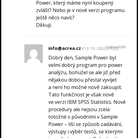
Power, který máme nyní koupený
zvlášť? Nebo je v nové verzi programu
ještě něco navíc?
Děkuji.
Odpovědět
info@acrea.cz
13. 10. 2020 (17:52)
Dobrý den, Sample Power byl
velmi dobrý program pro power
analýzu, bohužel se ale již před
nějakou dobou přestal vyvíjet
a není ho možné nově zakoupit.
Tato funkčnost je však nově
ve verzi IBM SPSS Statistics. Nové
procedury ale nejsou zcela
totožné s původními v Sample
Power – liší se způsob zadávání,
výstupy i výběr testů, se kterými