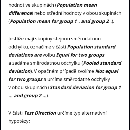
hodnot ve skupinách (
Population mean
difference
) nebo střední hodnoty v obou skupinách
(
Population mean for group 1
…
and group 2
…).
Jestliže mají skupiny stejnou směrodatnou
odchylku, označíme v části
Population standard
deviations are
volbu
Equal for two groups
a zadáme směrodatnou odchylku (
Pooled standard
deviation
). V opačném případě zvolíme
Not equal
for two groups
a určíme směrodatné odchylky
v obou skupinách (
Standard deviation for group 1
… and group 2 …
).
V části
Test Direction
určíme typ alternativní
hypotézy
: