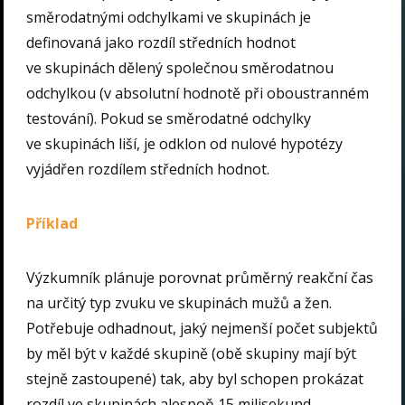
směrodatnými odchylkami ve skupinách je
definovaná jako rozdíl středních hodnot
ve skupinách dělený společnou směrodatnou
odchylkou (v absolutní hodnotě při oboustranném
testování). Pokud se směrodatné odchylky
ve skupinách liší, je odklon od nulové hypotézy
vyjádřen rozdílem středních hodnot.
Příklad
Výzkumník plánuje porovnat průměrný reakční čas
na určitý typ zvuku ve skupinách mužů a žen.
Potřebuje odhadnout, jaký nejmenší počet subjektů
by měl být v každé skupině (obě skupiny mají být
stejně zastoupené) tak, aby byl schopen prokázat
rozdíl ve skupinách alespoň 15 milisekund