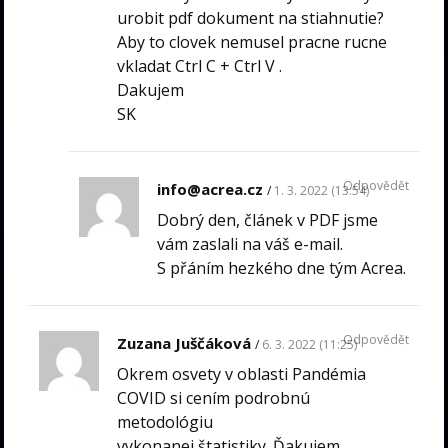
urobit pdf dokument na stiahnutie?
Aby to clovek nemusel pracne rucne
vkladat Ctrl C + Ctrl V .
Dakujem
SK
Odpovědět
info@acrea.cz
1. 3. 2022 (13:54)
Dobrý den, článek v PDF jsme
vám zaslali na váš e-mail.
S přáním hezkého dne tým Acrea.
Odpovědět
Zuzana Juščáková
6. 3. 2022 (11:25)
Okrem osvety v oblasti Pandémia
COVID si cením podrobnú
metodológiu
vykonanej štatistiky. Ďakujem.