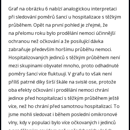
Graf na obrázku 6 nabízí analogickou interpretaci
při sledování poměrů šancí u hospitalizace s těžkým
průběhem. Opět na první pohled je zřejmé, že
na přelomu roku bylo prodělání nemoci účinnější
ochranou než očkování a že posilující dávka
zabraňuje především horšímu průběhu nemoci.
Hospitalizovaných jedinců s těžkým průběhem není
mezi skupinami obyvatel mnoho, proto odhadnuté
poměry šancí více fluktuují. V grafu to však není
příliš patrné díky širší škále na svislé ose, protože
oba efekty očkování i prodělání nemoci chrání
jedince před hospitalizací s těžkým průběhem ještě
více, než ho chrání před samotnou hospitalizací. To
jsme mohli sledovat i během poslední omikronové
vlny, kdy v populaci bylo více očkovaných i jedinců