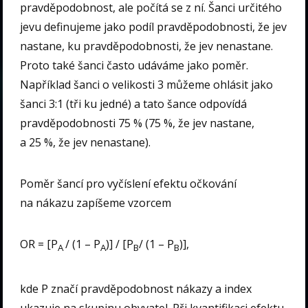
pravděpodobnost, ale počítá se z ní. Šanci určitého
jevu definujeme jako podíl pravděpodobnosti, že jev
nastane, ku pravděpodobnosti, že jev nenastane.
Proto také šanci často udáváme jako poměr.
Například šanci o velikosti 3 můžeme ohlásit jako
šanci 3:1 (tři ku jedné) a tato šance odpovídá
pravděpodobnosti 75 % (75 %, že jev nastane,
a 25 %, že jev nenastane).
Poměr šancí pro vyčíslení efektu očkování
na nákazu zapíšeme vzorcem
OR = [P
/ (1 – P
)] / [P
/ (1 – P
)],
A
A
B
B
kde P značí pravděpodobnost nákazy a index