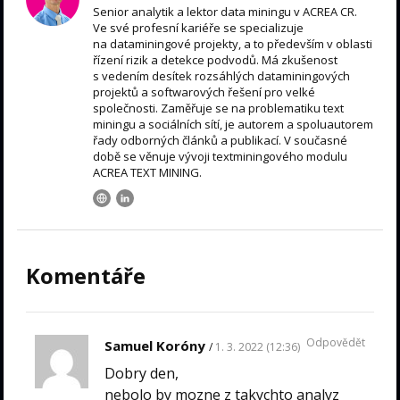
Senior analytik a lektor data miningu v ACREA CR.
Ve své profesní kariéře se specializuje
na dataminingové projekty, a to především v oblasti
řízení rizik a detekce podvodů. Má zkušenost
s vedením desítek rozsáhlých dataminingových
projektů a softwarových řešení pro velké
společnosti. Zaměřuje se na problematiku text
miningu a sociálních sítí, je autorem a spoluautorem
řady odborných článků a publikací. V současné
době se věnuje vývoji textminingového modulu
ACREA TEXT MINING.
Komentáře
Odpovědět
Samuel Koróny
1. 3. 2022 (12:36)
Dobry den,
nebolo by mozne z takychto analyz