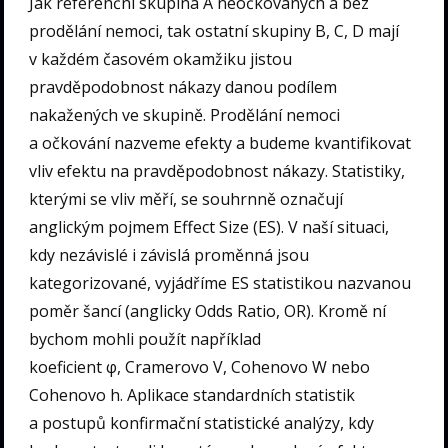
Jak referenční skupina A neočkovaných a bez
prodělání nemoci, tak ostatní skupiny B, C, D mají
v každém časovém okamžiku jistou
pravděpodobnost nákazy danou podílem
nakažených ve skupině. Prodělání nemoci
a očkování nazveme efekty a budeme kvantifikovat
vliv efektu na pravděpodobnost nákazy. Statistiky,
kterými se vliv měří, se souhrnně označují
anglickým pojmem Effect Size (ES). V naší situaci,
kdy nezávislé i závislá proměnná jsou
kategorizované, vyjádříme ES statistikou nazvanou
poměr šancí (anglicky Odds Ratio, OR). Kromě ní
bychom mohli použít například
koeficient φ, Cramerovo V, Cohenovo W nebo
Cohenovo h. Aplikace standardních statistik
a postupů konfirmační statistické analýzy, kdy