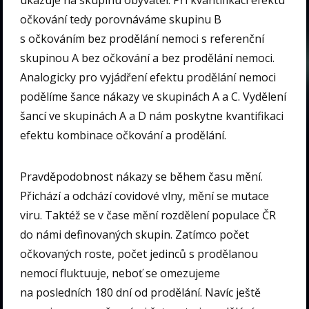
ukazuje na skupinu obyvatel. Při kvantifikaci efektu
očkování tedy porovnáváme skupinu B
s očkováním bez prodělání nemoci s referenční
skupinou A bez očkování a bez prodělání nemoci.
Analogicky pro vyjádření efektu prodělání nemoci
podělíme šance nákazy ve skupinách A a C. Vydělení
šancí ve skupinách A a D nám poskytne kvantifikaci
efektu kombinace očkování a prodělání.
Pravděpodobnost nákazy se během času mění.
Přichází a odchází covidové vlny, mění se mutace
viru. Taktéž se v čase mění rozdělení populace ČR
do námi definovaných skupin. Zatímco počet
očkovaných roste, počet jedinců s prodělanou
nemocí fluktuuje, neboť se omezujeme
na posledních 180 dní od prodělání. Navíc ještě