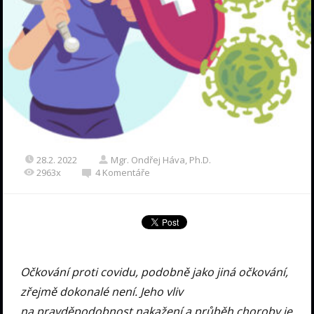
28.2. 2022
Mgr. Ondřej Háva, Ph.D.
2963x
4 Komentáře
Očkování proti covidu, podobně jako jiná očkování,
zřejmě dokonalé není. Jeho vliv
na pravděpodobnost nakažení a průběh choroby je