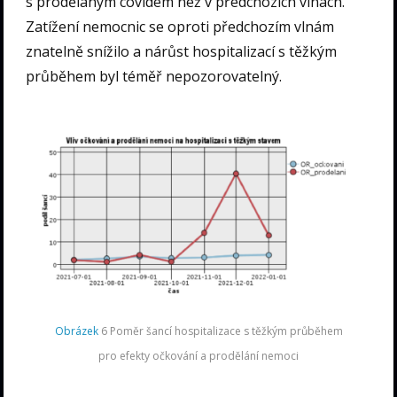
s prodělaným covidem než v předchozích vlnách.
Zatížení nemocnic se oproti předchozím vlnám
znatelně snížilo a nárůst hospitalizací s těžkým
průběhem byl téměř nepozorovatelný.
Obrázek
6 Poměr šancí hospitalizace s těžkým průběhem
pro efekty očkování a prodělání nemoci