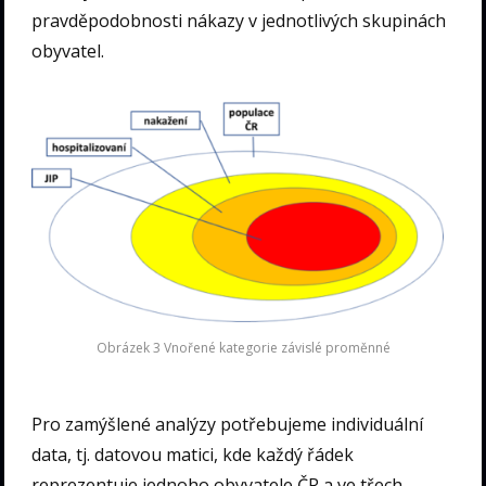
pravděpodobnosti nákazy v jednotlivých skupinách
obyvatel.
Obrázek 3 Vnořené kategorie závislé proměnné
Pro zamýšlené analýzy potřebujeme individuální
data, tj. datovou matici, kde každý řádek
reprezentuje jednoho obyvatele ČR a ve třech