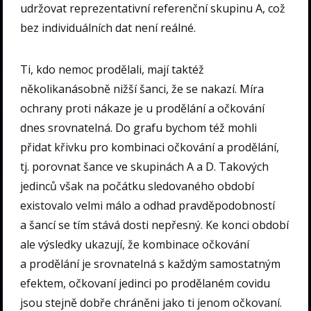
udržovat reprezentativní referenční skupinu A, což
bez individuálních dat není reálné.
Ti, kdo nemoc prodělali, mají taktéž
několikanásobně nižší šanci, že se nakazí. Míra
ochrany proti nákaze je u prodělání a očkování
dnes srovnatelná. Do grafu bychom též mohli
přidat křivku pro kombinaci očkování a prodělání,
tj. porovnat šance ve skupinách A a D. Takových
jedinců však na počátku sledovaného období
existovalo velmi málo a odhad pravděpodobností
a šancí se tím stává dosti nepřesný. Ke konci období
ale výsledky ukazují, že kombinace očkování
a prodělání je srovnatelná s každým samostatným
efektem, očkovaní jedinci po prodělaném covidu
jsou stejně dobře chráněni jako ti jenom očkovaní.