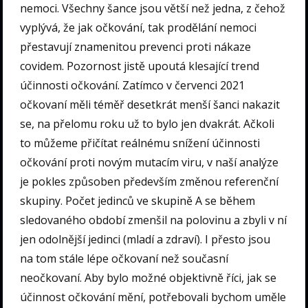
nemoci. Všechny šance jsou větší než jedna, z čehož
vyplývá, že jak očkování, tak prodělání nemoci
přestavují znamenitou prevenci proti nákaze
covidem. Pozornost jistě upoutá klesající trend
účinnosti očkování. Zatímco v červenci 2021
očkovaní měli téměř desetkrát menší šanci nakazit
se, na přelomu roku už to bylo jen dvakrát. Ačkoli
to můžeme přičítat reálnému snížení účinnosti
očkování proti novým mutacím viru, v naší analýze
je pokles způsoben především změnou referenční
skupiny. Počet jedinců ve skupině A se během
sledovaného období zmenšil na polovinu a zbyli v ní
jen odolnější jedinci (mladí a zdraví). I přesto jsou
na tom stále lépe očkovaní než současní
neočkovaní. Aby bylo možné objektivně říci, jak se
účinnost očkování mění, potřebovali bychom uměle