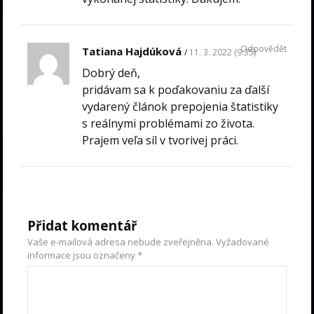
Odpovědět
Tatiana Hajdúková
11. 3. 2022 (9:35)
Dobrý deň,
pridávam sa k poďakovaniu za ďalší
vydarený článok prepojenia štatistiky
s reálnymi problémami zo života.
Prajem veľa síl v tvorivej práci.
Přidat komentář
Vaše e-mailová adresa nebude zveřejněna.
Vyžadované
informace jsou označeny
*