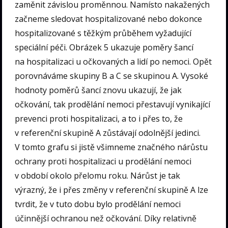
zaměnit závislou proměnnou. Namísto nakažených
začneme sledovat hospitalizované nebo dokonce
hospitalizované s těžkým průběhem vyžadující
speciální péči. Obrázek 5 ukazuje poměry šancí
na hospitalizaci u očkovaných a lidí po nemoci. Opět
porovnáváme skupiny B a C se skupinou A. Vysoké
hodnoty poměrů šancí znovu ukazují, že jak
očkování, tak prodělání nemoci přestavují vynikající
prevenci proti hospitalizaci, a to i přes to, že
v referenční skupině A zůstávají odolnější jedinci.
V tomto grafu si jistě všimneme značného nárůstu
ochrany proti hospitalizaci u prodělání nemoci
v období okolo přelomu roku. Nárůst je tak
výrazný, že i přes změny v referenční skupině A lze
tvrdit, že v tuto dobu bylo prodělání nemoci
účinnější ochranou než očkování. Díky relativně