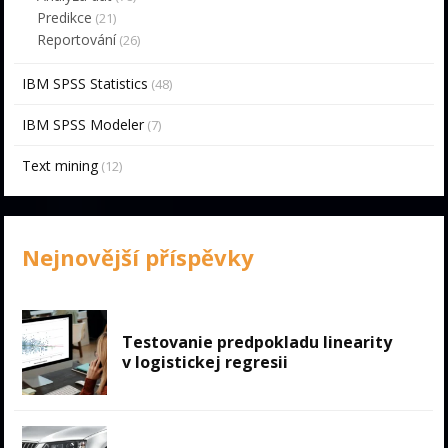
Predikce
(21)
Reportování
(26)
IBM SPSS Statistics
(48)
IBM SPSS Modeler
(7)
Text mining
(12)
Nejnovější příspěvky
Testovanie predpokladu linearity
v logistickej regresii