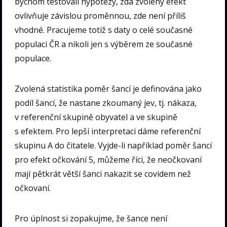
bychom testovali hypotézy, zda zvolený efekt
ovlivňuje závislou proměnnou, zde není příliš
vhodné. Pracujeme totiž s daty o celé současné
populaci ČR a nikoli jen s výběrem ze současné
populace.
Zvolená statistika poměr šancí je definována jako
podíl šancí, že nastane zkoumaný jev, tj. nákaza,
v referenční skupině obyvatel a ve skupině
s efektem. Pro lepší interpretaci dáme referenční
skupinu A do čitatele. Vyjde-li například poměr šancí
pro efekt očkování 5, můžeme říci, že neočkovaní
mají pětkrát větší šanci nakazit se covidem než
očkovaní.
Pro úplnost si zopakujme, že šance není