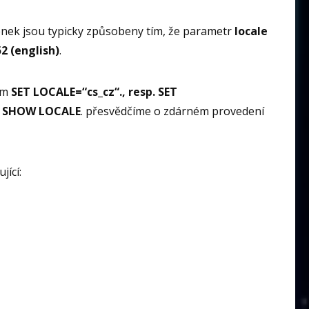
nek jsou typicky způsobeny tím, že parametr
locale
 (english)
.
em
SET LOCALE=“cs_cz“., resp. SET
m
SHOW LOCALE
. přesvědčíme o zdárném provedení
jící: