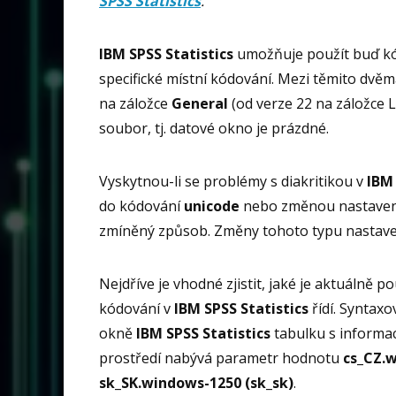
SPSS Statistics
.
IBM SPSS Statistics
umožňuje použít buď k
specifické místní kódování. Mezi těmito dvěm
na záložce
General
(od verze 22 na záložce L
soubor, tj. datové okno je prázdné.
Vyskytnou-li se problémy s diakritikou v
IBM 
do kódování
unicode
nebo změnou nastavení
zmíněný způsob. Změny tohoto typu nastaven
Nejdříve je vhodné zjistit, jaké je aktuálně
kódování v
IBM SPSS Statistics
řídí. Syntaxo
okně
IBM SPSS Statistics
tabulku s informa
prostředí nabývá parametr hodnotu
cs_CZ.w
sk_SK.windows-1250 (sk_sk)
.