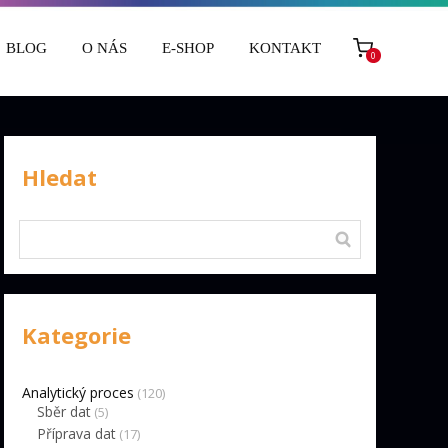
BLOG
O NÁS
E-SHOP
KONTAKT
0
Hledat
Kategorie
Analytický proces
(120)
Sběr dat
(5)
Příprava dat
(17)