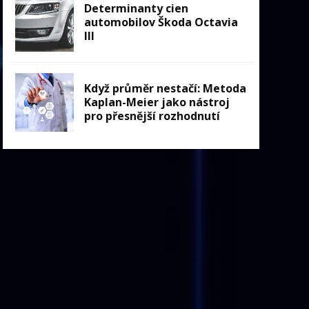
Determinanty cien
automobilov Škoda Octavia
III
Když průměr nestačí: Metoda
Kaplan-Meier jako nástroj
pro přesnější rozhodnutí