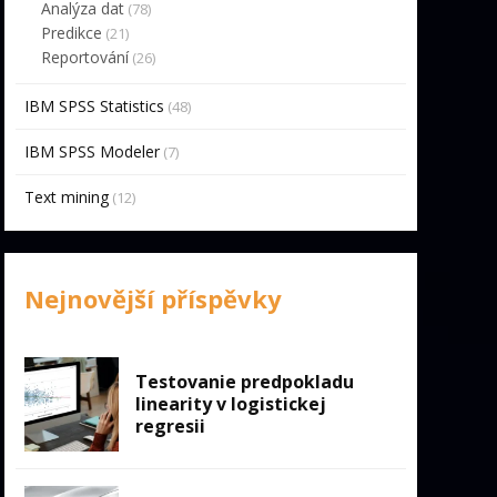
Analýza dat
(78)
Predikce
(21)
Reportování
(26)
IBM SPSS Statistics
(48)
IBM SPSS Modeler
(7)
Text mining
(12)
Nejnovější příspěvky
Testovanie predpokladu
linearity v logistickej
regresii