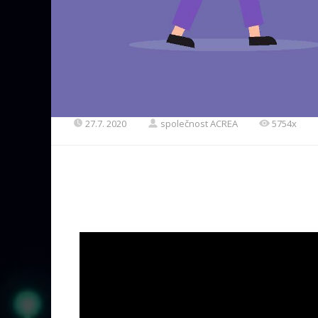
27.7. 2020
společnost ACREA
5754x