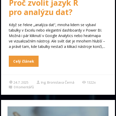
Proč zvolit jazyk R
pro analýzu dat?
Když se řekne „analýza dat“, mnoha lidem se vybaví
tabulky v Excelu nebo elegantní dashboardy v Power BI.
Možná i pár kliknutí v Google Analytics nebo heatmapa
ve vizualizačním nástroji. Ale svět dat je mnohem hlubší –
a právě tam, kde tabulky nestačí a klikací nástroje končí,...
Celý článek
24.7. 2025
Ing. Bronislava Černá
1322x
0
Komentářů