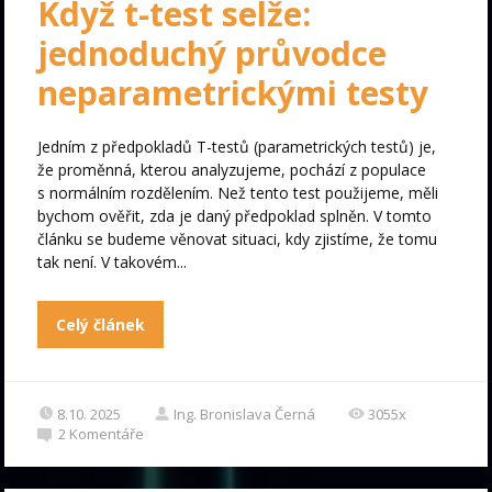
Když t-test selže:
jednoduchý průvodce
neparametrickými testy
Jedním z předpokladů T-testů (parametrických testů) je,
že proměnná, kterou analyzujeme, pochází z populace
s normálním rozdělením. Než tento test použijeme, měli
bychom ověřit, zda je daný předpoklad splněn. V tomto
článku se budeme věnovat situaci, kdy zjistíme, že tomu
tak není. V takovém...
Celý článek
8.10. 2025
Ing. Bronislava Černá
3055x
2
Komentáře