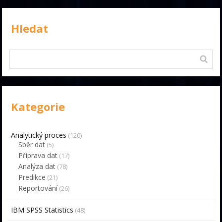
Hledat
Kategorie
Analytický proces
(120)
Sběr dat
(5)
Příprava dat
(17)
Analýza dat
(78)
Predikce
(21)
Reportování
(26)
IBM SPSS Statistics
(48)