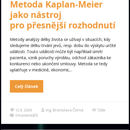
Metoda Kaplan-Meier
jako nástroj
pro přesnější rozhodnutí
Metody analýzy délky života se užívají v situacích, kdy
sledujeme délku trvání jevů, resp. dobu do výskytu určité
události. Touto událostí může být například úmrtí
pacienta, vznik poruchy výrobku, odchod zákazníka ke
konkurenci nebo ukončení smlouvy. Metoda se tedy
uplatňuje v medicíně, ekonomii,...
Celý článek
12.6. 2026
Ing. Bronislava Černá
728x
0
Komentářů